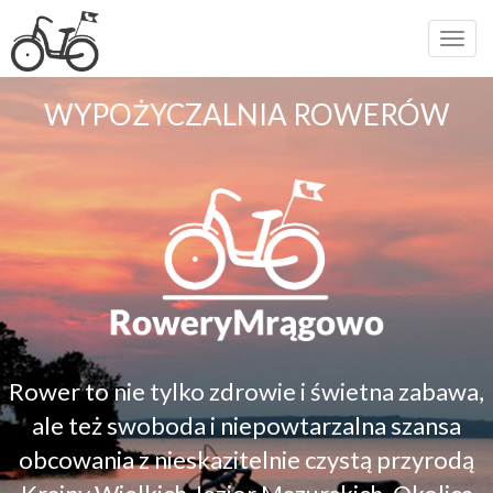
Toggl
navig
WYPOŻYCZALNIA ROWERÓW
Rower to nie tylko zdrowie i świetna zabawa,
ale też swoboda i niepowtarzalna szansa
obcowania z nieskazitelnie czystą przyrodą